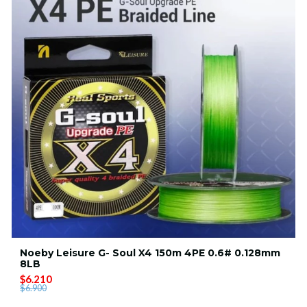
Noeby Leisure G- Soul X4 150m 4PE 0.6# 0.128mm
8LB
$6.210
$6.900