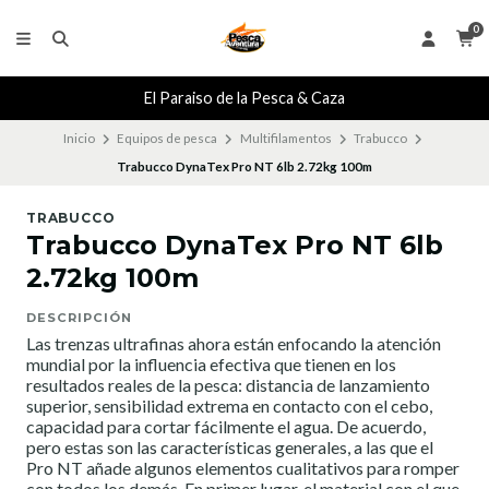
0
El Paraiso de la Pesca & Caza
Inicio
Equipos de pesca
Multifilamentos
Trabucco
Trabucco DynaTex Pro NT 6lb 2.72kg 100m
TRABUCCO
Trabucco DynaTex Pro NT 6lb
2.72kg 100m
DESCRIPCIÓN
Las trenzas ultrafinas ahora están enfocando la atención
mundial por la influencia efectiva que tienen en los
resultados reales de la pesca: distancia de lanzamiento
superior, sensibilidad extrema en contacto con el cebo,
capacidad para cortar fácilmente el agua. De acuerdo,
pero estas son las características generales, a las que el
Pro NT añade algunos elementos cualitativos para romper
con todos los demás. En primer lugar, el material con el que