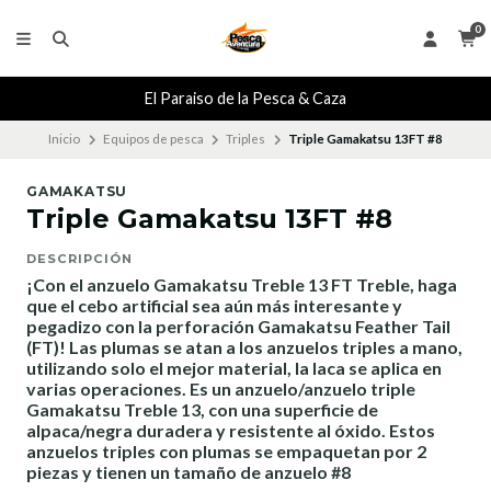
0
El Paraiso de la Pesca & Caza
Inicio
Equipos de pesca
Triples
Triple Gamakatsu 13FT #8
GAMAKATSU
Triple Gamakatsu 13FT #8
DESCRIPCIÓN
¡Con el anzuelo Gamakatsu Treble 13 FT Treble, haga
que el cebo artificial sea aún más interesante y
pegadizo con la perforación Gamakatsu Feather Tail
(FT)! Las plumas se atan a los anzuelos triples a mano,
utilizando solo el mejor material, la laca se aplica en
varias operaciones. Es un anzuelo/anzuelo triple
Gamakatsu Treble 13, con una superficie de
alpaca/negra duradera y resistente al óxido. Estos
anzuelos triples con plumas se empaquetan por 2
piezas y tienen un tamaño de anzuelo #8