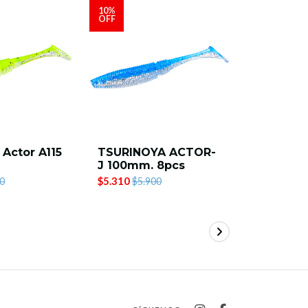
10%
10%
OFF
OFF
 Actor A115
TSURINOYA ACTOR-
TSURINO
J 100mm. 8pcs
A115- D
$5.310
$5.310
0
$5.900
$5.