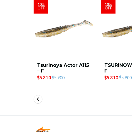
10%
10%
OFF
OFF
 ACTOR-
Tsurinoya Actor A115
TSURINOY
– F
F
$5.310
$5.310
$5.900
$5.900