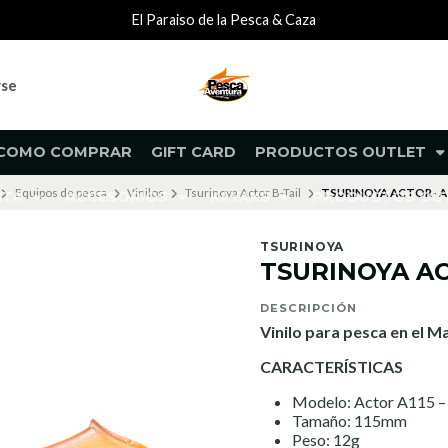
El Paraiso de la Pesca & Caza
rse
COMO COMPRAR
GIFT CARD
PRODUCTOS OUTLET
Equipos de pesca
Vinilos
Tsurinoya Actor B-Tail
TSURINOYA ACTOR- A
NTA
ACCESORIOS
KAYAKS
PRODUCTOS O
TSURINOYA
TSURINOYA ACT
DESCRIPCIÓN
Vinilo para pesca en el 
CARACTERÍSTICAS
Modelo: Actor A115 – 
Tamaño: 115mm
Peso: 12g