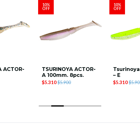
10%
10%
OFF
OFF
A ACTOR-
TSURINOYA ACTOR-
Tsurinoya
A 100mm. 8pcs.
– E
$5.310
$5.310
$5.900
$5.90