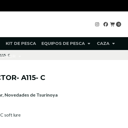
0
KIT DE PESCA
EQUIPOS DE PESCA
CAZA
115- C
UTDOOR
OR- A115- C
Mar, Novedades de Tsurinoya
C soft lure