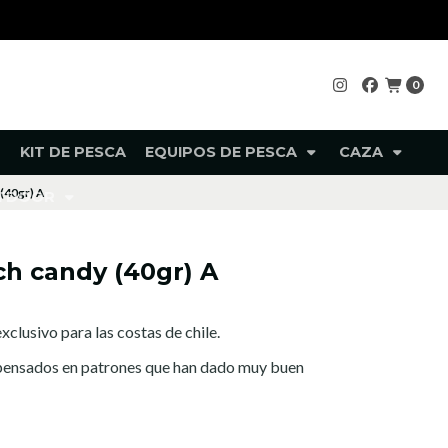
0
KIT DE PESCA
EQUIPOS DE PESCA
CAZA
(40gr) A
UTDOOR
ch candy (40gr) A
xclusivo para las costas de chile.
 pensados en patrones que han dado muy buen