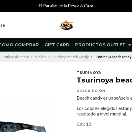
El Paraiso de la Pesca & Caza
rse
COMO COMPRAR
GIFT CARD
PRODUCTOS OUTLET
Equipos de pesca
Vinilos
Tsurinoya Beach Candy
Tsurinoya beach candy 
NTA
ACCESORIOS
KAYAKS
PRODUCTOS O
TSURINOYA
Tsurinoya bea
DESCRIPCIÓN
Beach candy es un señuelo e
Los colores elegidos están
resultado a nivel mundial.
Cm: 12