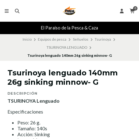
0
El Paraiso de la Pesca & Caza
Inicio
Equipos de pesca
Señuelos
Tsurinoya
TSURINOYA LENGUADO
Tsurinoya lenguado 140mm 26g sinking minnow- G
Tsurinoya lenguado 140mm
26g sinking minnow- G
DESCRIPCIÓN
TSURINOYA Lenguado
Especificaciones
Peso: 26 g.
Tamaño: 140s
Acción: Sinking