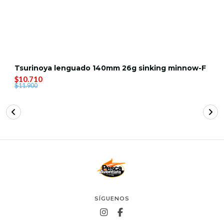
Tsurinoya lenguado 140mm 26g sinking minnow-F
$10.710
$11.900
SÍGUENOS