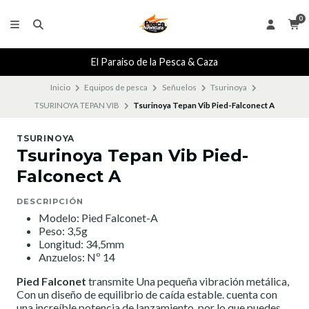
0
El Paraiso de la Pesca & Caza
Inicio
Equipos de pesca
Señuelos
Tsurinoya
TSURINOYA TEPAN VIB
Tsurinoya Tepan Vib Pied-Falconect A
TSURINOYA
Tsurinoya Tepan Vib Pied-
Falconect A
DESCRIPCIÓN
Modelo: Pied Falconet-A
Peso: 3,5g
Longitud: 34,5mm
Anzuelos: Nº 14
Pied Falconet
transmite Una pequeña vibración metálica,
Con un diseño de equilibrio de caída estable. cuenta con
una increíble potencia de lanzamiento, por lo que puedes