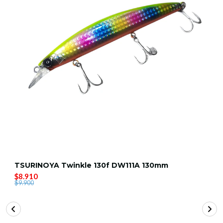
TSURINOYA Twinkle 130f DW111A 130mm
$8.910
$9.900