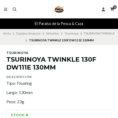
0
El Paraiso de la Pesca & Caza
Inicio
Equipos de pesca
Señuelos
Tsurinoya
TSURINOYA TWINKLE
TSURINOYA TWINKLE 130F DW111E 130MM
TSURINOYA
TSURINOYA TWINKLE 130F
DW111E 130MM
DESCRIPCIÓN
Tipo: Floating
Largo: 130mm
Peso: 23g
STOCK: 8