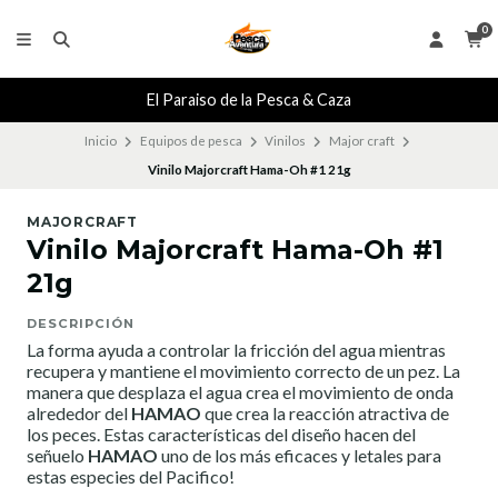
0
El Paraiso de la Pesca & Caza
Inicio
Equipos de pesca
Vinilos
Major craft
Vinilo Majorcraft Hama-Oh #1 21g
MAJORCRAFT
Vinilo Majorcraft Hama-Oh #1
21g
DESCRIPCIÓN
La forma ayuda a controlar la fricción del agua mientras
recupera y mantiene el movimiento correcto de un pez. La
manera que desplaza el agua crea el movimiento de onda
alrededor del
HAMAO
que crea la reacción atractiva de
los peces. Estas características del diseño hacen del
señuelo
HAMAO
uno de los más eficaces y letales para
estas especies del Pacifico!