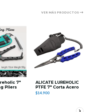
VER MÁS PRODUCTOS
reholic 7″
ALICATE LUREHOLIC
Kaze-Rig
ng Pliers
PTFE 7" Corta Acero
Lanyard 
Retractil
$14.900
$3.900