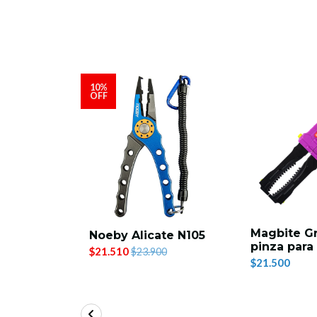
10%
OFF
te N110
Magbite Gr
Noeby Alicate N105
dable
pinza para
$21.510
$23.900
$21.500