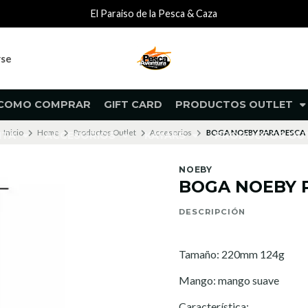
El Paraiso de la Pesca & Caza
rse
COMO COMPRAR
GIFT CARD
PRODUCTOS OUTLET
Inicio
Home
Productos Outlet
Accesorios
BOGA NOEBY PARA PESCA
NTA
ACCESORIOS
KAYAKS
PRODUCTOS O
NOEBY
BOGA NOEBY 
DESCRIPCIÓN
Tamaño: 220mm 124g
Mango: mango suave
Característica: