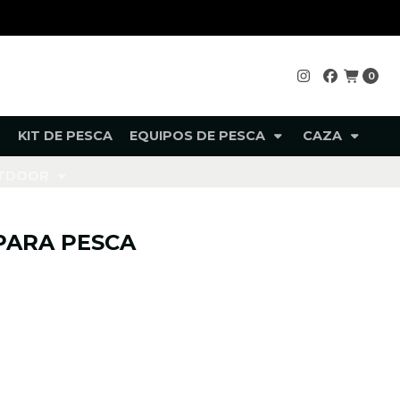
0
KIT DE PESCA
EQUIPOS DE PESCA
CAZA
UTDOOR
PARA PESCA