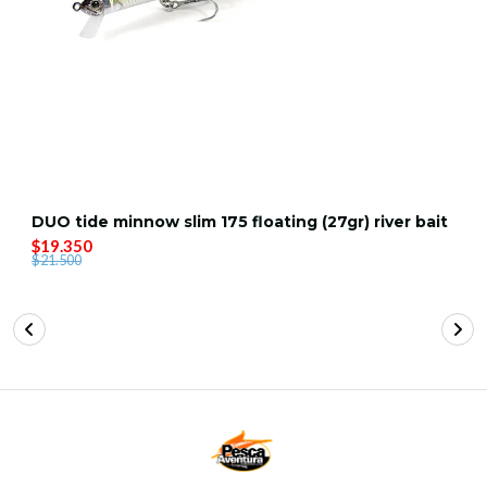
DUO tide minnow slim 175 floating (27gr) river bait
$19.350
$21.500