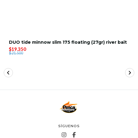
DUO tide minnow slim 175 floating (27gr) river bait
$19.350
$21.500
SÍGUENOS