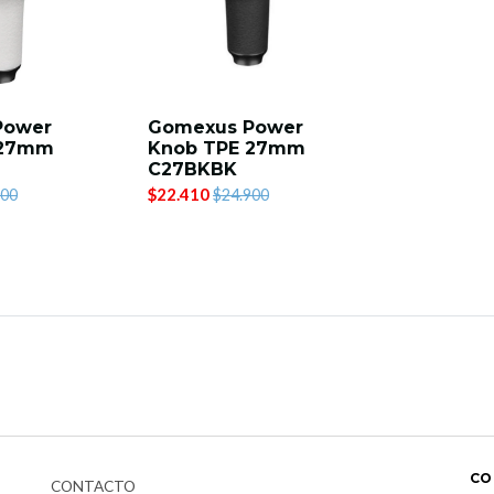
Power
Gomexus Power
 27mm
Knob TPE 27mm
C27BKBK
$22.410
900
$24.900
CO
CONTACTO