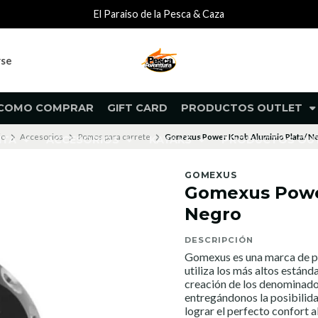
El Paraiso de la Pesca & Caza
rse
COMO COMPRAR
GIFT CARD
PRODUCTOS OUTLET
io
Accesorios
Pomos para carrete
Gomexus Power Knob Aluminio Plata/ N
NTA
ACCESORIOS
KAYAKS
PRODUCTOS O
GOMEXUS
Gomexus Power
Negro
DESCRIPCIÓN
Gomexus es una marca de p
utiliza los más altos estánd
creación de los denomin
entregándonos la posibilida
lograr el perfecto confort 