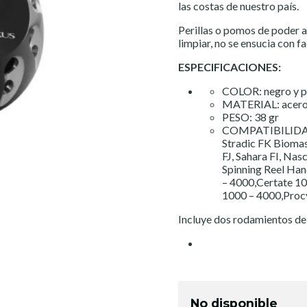
las costas de nuestro país.
Perillas o pomos de poder aj
limpiar, no se ensucia con f
ESPECIFICACIONES:
COLOR: negro y p
MATERIAL: acero
PESO: 38 gr
COMPATIBILIDAD: 
Stradic FK Biomas
FJ, Sahara FI, Na
Spinning Reel Han
– 4000,Certate 10
1000 – 4000,Proc
Incluye dos rodamientos de 
No disponible