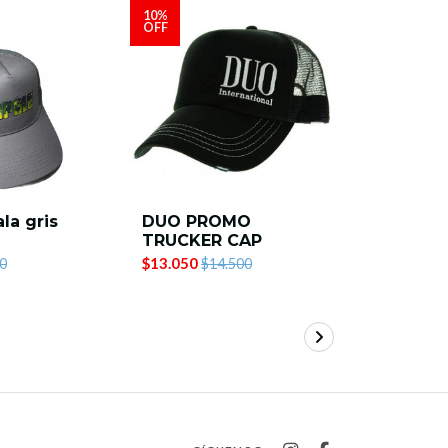
10%
10%
OFF
OFF
la gris
DUO PROMO
GORRO 
TRUCKER CAP
MOOSE 
NEGRO
$13.050
0
$14.500
$7.110
$7.