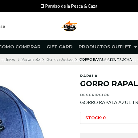
El Paraiso de la Pesca & Caza
rse
COMO COMPRAR
GIFT CARD
PRODUCTOS OUTLET
Inicio
Vestimenta
Gorros y Jockey
GORRO RAPALA AZUL TRUCHA
NTA
ACCESORIOS
KAYAKS
PRODUCTOS O
RAPALA
GORRO RAPAL
DESCRIPCIÓN
GORRO RAPALA AZUL T
STOCK: 0