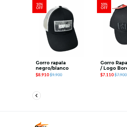
10%
10%
OFF
OFF
a
Gorro rapala
Gorro Rap
S
negro/blanco
/ Logo Bo
$8.910
$7.110
$9.900
$7.900