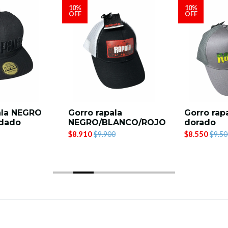
10%
10%
OFF
OFF
ala NEGRO
Gorro rapala
Gorro rapa
rdado
NEGRO/BLANCO/ROJO
dorado
$8.910
$8.550
$9.900
$9.50