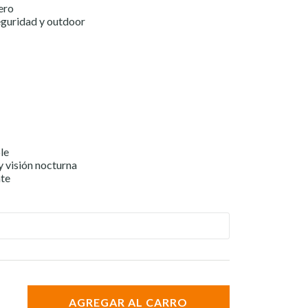
ero
eguridad y outdoor
le
y visión nocturna
nte
AGREGAR AL CARRO