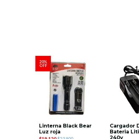
20%
OFF
FRONTAL
Linterna Black Bear
Cargador 
R COB
Luz roja
Bateria Lit
240v
$19.120
$23.900