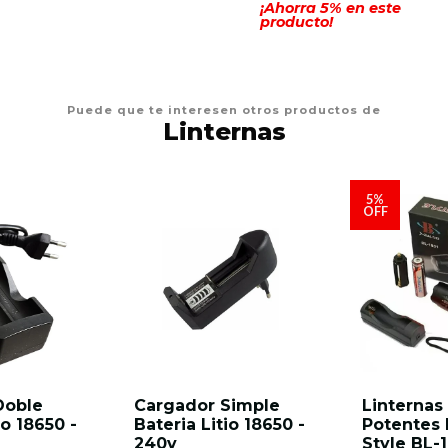
¡Ahorra
5
% en este
producto!
Puede que te interesen otros productos de
Linternas
5%
OFF
Doble
Cargador Simple
Linternas
io 18650 -
Bateria Litio 18650 -
Potentes
240v
Style BL-