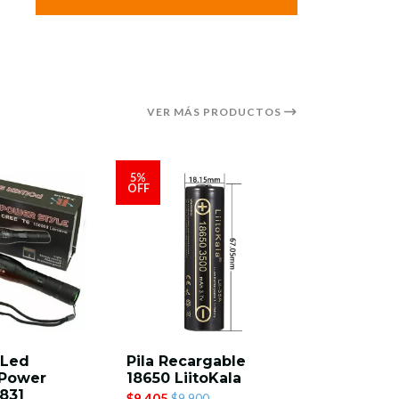
VER MÁS PRODUCTOS
5%
5%
OFF
OFF
 Led
Pila Recargable
Linterna
 Power
18650 LiitoKala
Gears - 
1831
2000 Lú
$9.405
$9.900