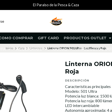
El Paraiso de la Pesca & Caza
rse
COMO COMPRAR
GIFT CARD
PRODUCTOS OUTLET
Inicio
Caza
Linternas
Linterna ORION 501 Ultra - Luz Blanca y Roja
NTA
ACCESORIOS
KAYAKS
PRODUCTOS O
Linterna ORION
Roja
DESCRIPCIÓN
Características principales
Modelo: 501 Ultra
Potencia luz blanca: 1500 
Potencia luz roja: 800 lúme
LED intercambiable
Autonomía aproximada: 4 a