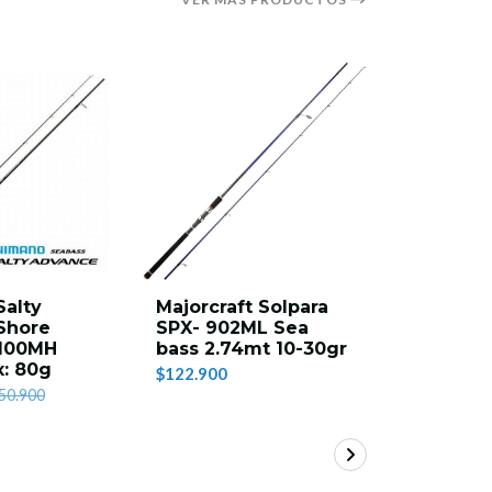
alty
Majorcraft Solpara
Savage 
Shore
SPX- 902ML Sea
2.74 mt S
S100MH
bass 2.74mt 10-30gr
35g
: 80g
$122.900
$136.900
50.900