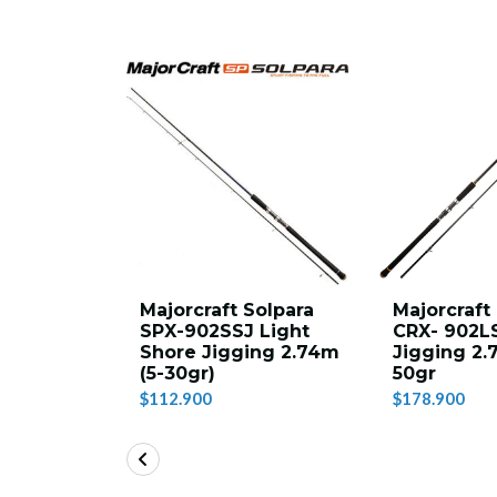
na SX-S-
Majorcraft Solpara
Majorcraft
t 10-
SPX-902SSJ Light
CRX- 902L
Shore Jigging 2.74m
Jigging 2.
(5-30gr)
50gr
00
$112.900
$178.900