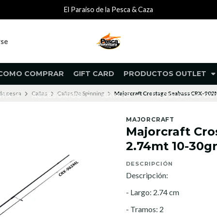
El Paraiso de la Pesca & Caza
rse
COMO COMPRAR
GIFT CARD
PRODUCTOS OUTLET
de pesca
Cañas
Cañas De Spinning
Majorcraft Crostage Seabass CRX-902
NTA
ACCESORIOS
KAYAKS
PRODUCTOS O
MAJORCRAFT
Majorcraft Cr
2.74mt 10-30g
DESCRIPCIÓN
Descripción:
- Largo: 2.74 cm
- Tramos: 2