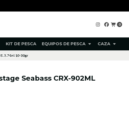
0
KIT DE PESCA
EQUIPOS DE PESCA
CAZA
ML 2.74mt 10-30gr
UTDOOR
ostage Seabass CRX-902ML
r