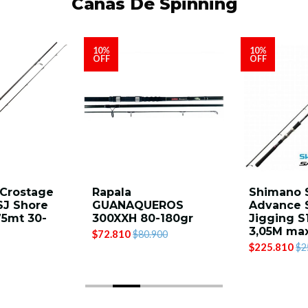
Cañas De Spinning
10%
10%
OFF
OFF
 Crostage
Rapala
Shimano S
SJ Shore
GUANAQUEROS
Advance 
75mt 30-
300XXH 80-180gr
Jigging 
3,05M max
$72.810
$80.900
$225.810
$2