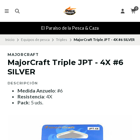
0
El Paraiso de la Pesca & Caza
Inicio
Equipos de pesca
Triples
MajorCraft Triple JPT - 4X #6 SILVER
MAJORCRAFT
MajorCraft Triple JPT - 4X #6
SILVER
DESCRIPCIÓN
Medida Anzuelo
: #6
Resistencia
: 4X
Pack
: 5 uds.