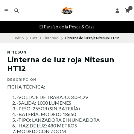
0
El Paraiso de la Pesca & Caza
Inicio
Caza
Linternas
Linterna de luz roja Nitesun HT12
NITESUN
Linterna de luz roja Nitesun
HT12
DESCRIPCIÓN
FICHA TÉCNICA:
-VOLTAJE DE TRABAJO: 3.0-4.2V
-SALIDA: 1000 LUMENES
-PESO: 255GR (SIN BATERÍA)
-BATERÍA: MODELO 18650
-TIPO: LANZADORA E INUNDADORA
-HAZ DE LUZ: 480 METROS
MODELO CON ZOOM