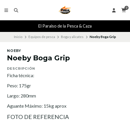
0
El Paraiso de la Pesca & Caza
Inicio
Equipos de pesca
Boga y alicates
Noeby Boga Grip
NOEBY
Noeby Boga Grip
DESCRIPCIÓN
Ficha técnica:
Peso: 175gr
Largo: 280mm
Aguante Máximo: 15kg aprox
FOTO DE REFERENCIA