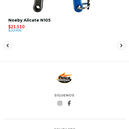
Noeby Alicate N105
$21.510
$23.900
SÍGUENOS