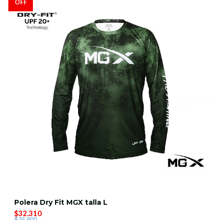
OFF
Polera Dry Fit MGX talla L
$32.310
$35.900