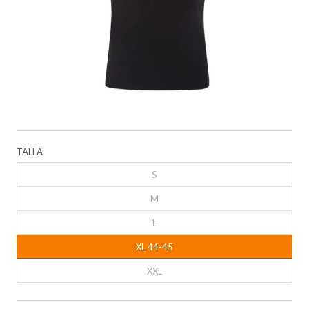
TALLA
S
M
L
XL 44-45
XXL