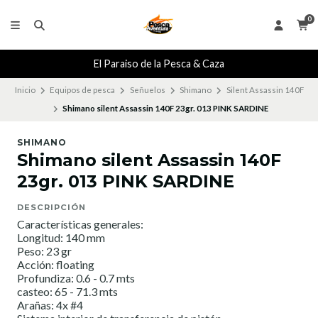
0
El Paraiso de la Pesca & Caza
Inicio
Equipos de pesca
Señuelos
Shimano
Silent Assassin 140F
Shimano silent Assassin 140F 23gr. 013 PINK SARDINE
SHIMANO
Shimano silent Assassin 140F
23gr. 013 PINK SARDINE
DESCRIPCIÓN
Características generales:
Longitud: 140 mm
Peso: 23 gr
Acción: floating
Profundiza: 0.6 - 0.7 mts
casteo: 65 - 71.3 mts
Arañas: 4x #4