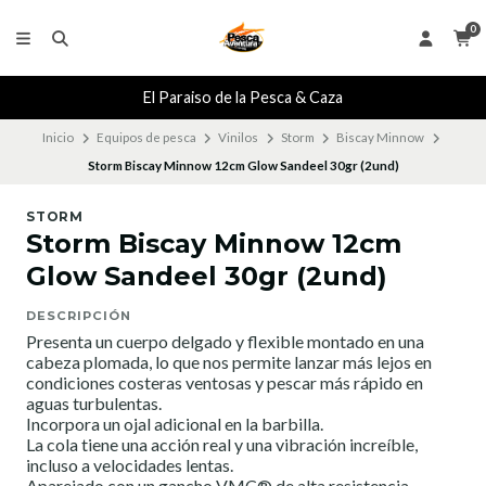
0
El Paraiso de la Pesca & Caza
Inicio
Equipos de pesca
Vinilos
Storm
Biscay Minnow
Storm Biscay Minnow 12cm Glow Sandeel 30gr (2und)
STORM
Storm Biscay Minnow 12cm
Glow Sandeel 30gr (2und)
DESCRIPCIÓN
Presenta un cuerpo delgado y flexible montado en una
cabeza plomada, lo que nos permite lanzar más lejos en
condiciones costeras ventosas y pescar más rápido en
aguas turbulentas.
Incorpora un ojal adicional en la barbilla.
La cola tiene una acción real y una vibración increíble,
incluso a velocidades lentas.
Aparejado con un gancho VMC® de alta resistencia.