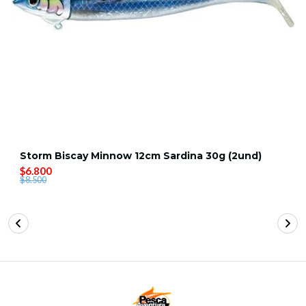
Storm Biscay Minnow 12cm Sardina 30g (2und)
$6.800
$8.500