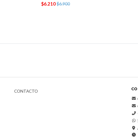
$6.210
$6.900
CO
CONTACTO