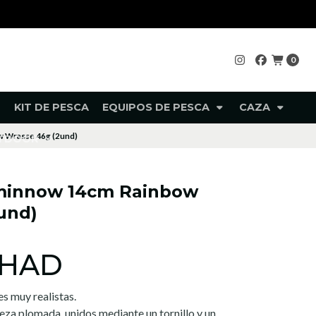
0
KIT DE PESCA
EQUIPOS DE PESCA
CAZA
w Wrasse 46g (2und)
UTDOOR
 minnow 14cm Rainbow
und)
SHAD
s muy realistas.
eza plomada, unidos mediante un tornillo y un