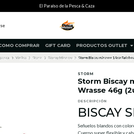
El Paraiso de la Pesca & Caza
rse
COMO COMPRAR
GIFT CARD
PRODUCTOS OUTLET
 pesca
Vinilos
Storm
Biscay Minnow
Storm Biscay minnow 14cm Rainbo
NTA
ACCESORIOS
KAYAKS
PRODUCTOS O
STORM
Storm Biscay
Wrasse 46g (2
DESCRIPCIÓN
BISCAY 
Señuelos blandos con colore
Cuerpo super flexible y cab