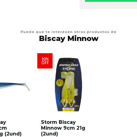
Puede que te interesen otros productos de
Biscay Minnow
10%
OFF
cay
Storm Biscay
2cm
Minnow 9cm 21g
g (2und)
(2und)