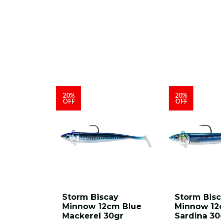
20%
20%
OFF
OFF
Storm Biscay
Storm Bis
Minnow 12cm Blue
Minnow 1
Mackerel 30gr
Sardina 30