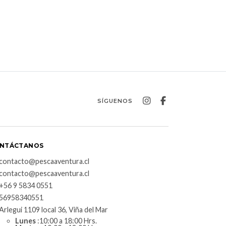
SÍGUENOS
NTÁCTANOS
contacto@pescaaventura.cl
contacto@pescaaventura.cl
+56 9 5834 0551
56958340551
Arlegui 1109 local 36, Viña del Mar
Lunes
:10:00 a 18:00 Hrs.