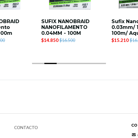
NOBRAID
SUFIX NANOBRAID
Sufix Nan
ento
NANOFILAMENTO
0.03mm/ 1
100m
0.04MM - 100M
100m/ Aq
$14.850
$15.210
500
$16.500
$16
CO
CONTACTO