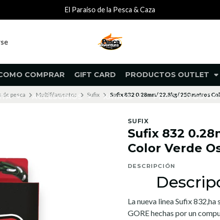
El Paraiso de la Pesca & Caza
rse
COMO COMPRAR
GIFT CARD
PRODUCTOS OUTLET
s de pesca
Multifilamentos
Sufix
Sufix 832 0.28mm/ 22.8kg/ 250 metros Co
NTA
ACCESORIOS
KAYAKS
PRODUCTOS O
SUFIX
Sufix 832 0.2
Color Verde O
DESCRIPCIÓN
Descrip
La nueva linea Sufix 832,ha 
GORE hechas por un compues