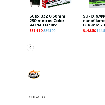
0.42mm
Sufix 832 0.38mm
SUFIX NA
Color
250 metros Color
nanofilam
ro
Verde Oscuro
0.08mm - 
$31.410
$14.850
00
$34.900
$16.
CONTACTO