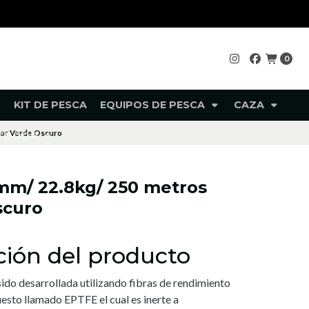
0
KIT DE PESCA
EQUIPOS DE PESCA
CAZA
lor Verde Oscuro
UTDOOR
8mm/ 22.8kg/ 250 metros
scuro
ción del producto
sido desarrollada utilizando fibras de rendimiento
to llamado EPTFE el cual es inerte a