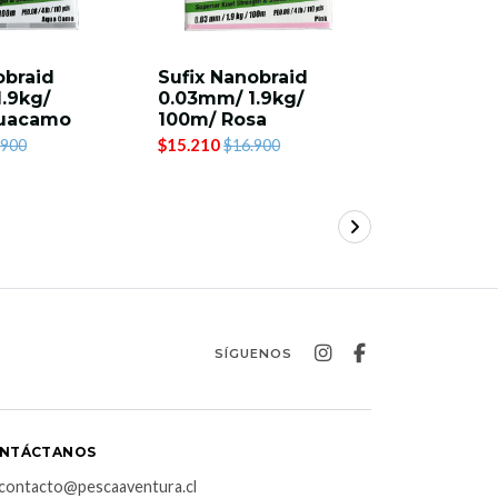
obraid
Sufix Nanobraid
Sufix Na
.9kg/
0.03mm/ 1.9kg/
0.04mm/ 
uacamo
100m/ Rosa
100m/ R
$15.210
$15.210
.900
$16.900
$1
SÍGUENOS
NTÁCTANOS
contacto@pescaaventura.cl