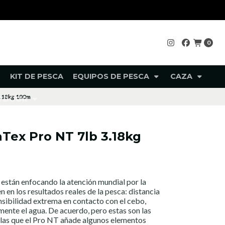
0
KIT DE PESCA
EQUIPOS DE PESCA
CAZA
3.18kg 100m
UTDOOR
Tex Pro NT 7lb 3.18kg
a están enfocando la atención mundial por la
en en los resultados reales de la pesca: distancia
nsibilidad extrema en contacto con el cebo,
mente el agua. De acuerdo, pero estas son las
a las que el Pro NT añade algunos elementos