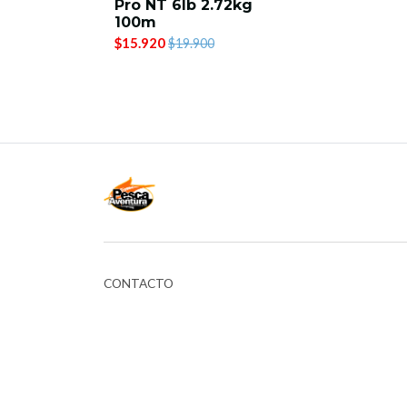
Pro NT 6lb 2.72kg
100m
$15.920
$19.900
CONTACTO