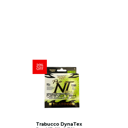
20%
OFF
Trabucco DynaTex