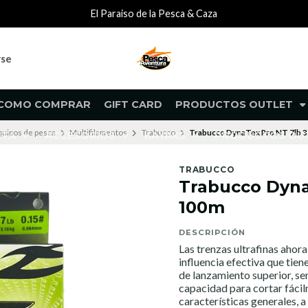
El Paraiso de la Pesca & Caza
rse
COMO COMPRAR
GIFT CARD
PRODUCTOS OUTLET
uipos de pesca
Multifilamentos
Trabucco
Trabucco DynaTex Pro NT 7lb 
NTA
ACCESORIOS
KAYAKS
PRODUCTOS O
TRABUCCO
Trabucco Dyna
100m
DESCRIPCIÓN
Las trenzas ultrafinas ahor
influencia efectiva que tien
de lanzamiento superior, se
capacidad para cortar fácil
características generales, 