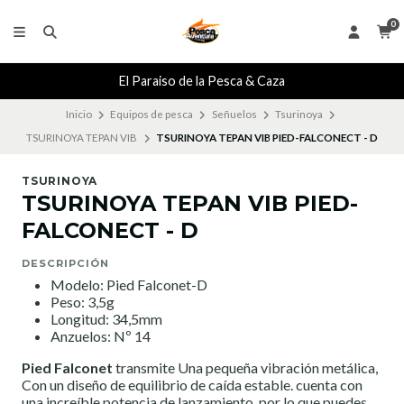
0
El Paraiso de la Pesca & Caza
Inicio
Equipos de pesca
Señuelos
Tsurinoya
TSURINOYA TEPAN VIB
TSURINOYA TEPAN VIB PIED-FALCONECT - D
TSURINOYA
TSURINOYA TEPAN VIB PIED-
FALCONECT - D
DESCRIPCIÓN
Modelo: Pied Falconet-D
Peso: 3,5g
Longitud: 34,5mm
Anzuelos: Nº 14
Pied Falconet
transmite Una pequeña vibración metálica,
Con un diseño de equilibrio de caída estable. cuenta con
una increíble potencia de lanzamiento, por lo que puedes