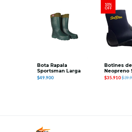
10%
OFF
Bota Rapala
Botines de
Sportsman Larga
Neopreno 
$49.900
$35.910
$39.