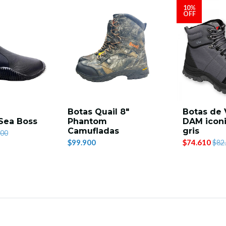
10%
OFF
Botas Quail 8"
Botas de
Sea Boss
Phantom
DAM iconi
Camufladas
gris
900
$99.900
$74.610
$82