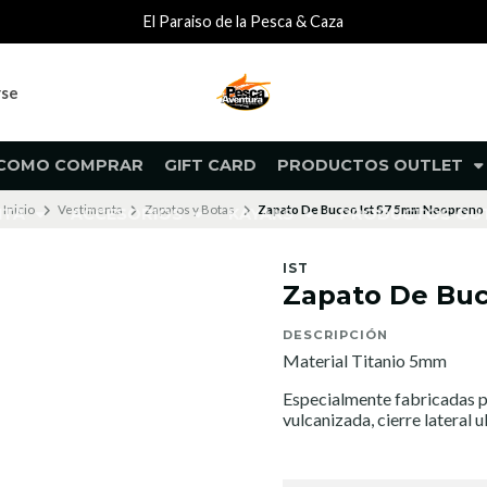
El Paraiso de la Pesca & Caza
rse
COMO COMPRAR
GIFT CARD
PRODUCTOS OUTLET
Inicio
Vestimenta
Zapatos y Botas
Zapato De Buceo Ist S7 5mm Neopreno
NTA
ACCESORIOS
KAYAKS
PRODUCTOS O
IST
Zapato De Buc
DESCRIPCIÓN
Material Titanio 5mm
Especialmente fabricadas par
vulcanizada, cierre lateral u