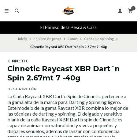
0
El Paraiso de la Pesca & Caza
Inicio
Equipos de pesca
Cañas
Cañas De Spinning
Cinnetic Raycast XBR Dart´n Spin 2.67mt 7 -40g
CINNETIC
Cinnetic Raycast XBR Dart´n
Spin 2.67mt 7 -40g
DESCRIPCIÓN
La Caña Raycast XBR Dart´n Spin de Cinnetic pertenece a
la gama alta de la marca para Darting y Spinning ligero.
Este modelo de la gama Raycast XBR combina lo mejor de
las técnicas de darting y spinning. El delgado y sensitivo
blank de la caña Raycast XBR Dart’n spin de Cinnetic es
capaz de animar con naturalidad y viveza pequeños y
dispares señuelos, además de lanzar con contundencia
otros de mayor peso o volumen gracias al nervio y la