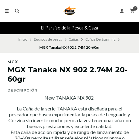
0
El Paraiso de la Pesca & Caza
Inicio
Equipos de pesca
Cañas
Cañas De Spinning
MGX Tanaka NX 902 2.74M 20-60gr
MGX
MGX Tanaka NX 902 2.74M 20-
60gr
DESCRIPCIÓN
New TANAKA NX 902
La Caña de la serie TANAKA está diseñada para el
pescador que busca experimentar la pesca de Lenguado y
Corvina sin invertir mucho pero a la vez tener una caña con
buenas prestaciones y excelente calidad.
Esta caña de acción rápida y de rango de lanzamiento de
20-60g permite utilizar señuelos plásticos minnow o