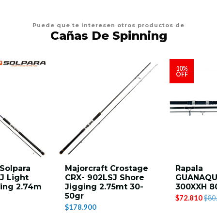
Puede que te interesen otros productos de
Cañas De Spinning
10%
OFF
 Solpara
Majorcraft Crostage
Rapala
J Light
CRX- 902LSJ Shore
GUANAQU
ging 2.74m
Jigging 2.75mt 30-
300XXH 8
50gr
$72.810
$80
$178.900