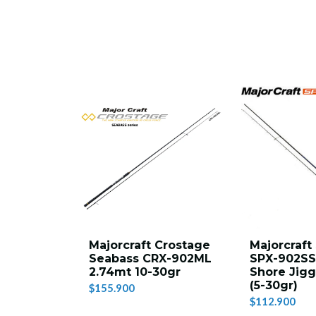
na SX-S-
Majorcraft Crostage
Majorcraft
t 10-
Seabass CRX-902ML
SPX-902SS
2.74mt 10-30gr
Shore Jig
(5-30gr)
$155.900
00
$112.900