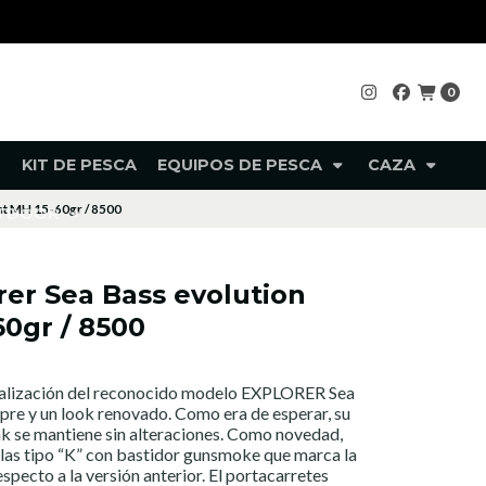
0
KIT DE PESCA
EQUIPOS DE PESCA
CAZA
0mt MH 15-60gr / 8500
UTDOOR
rer Sea Bass evolution
0gr / 8500
tualización del reconocido modelo EXPLORER Sea
mpre y un look renovado. Como era de esperar, su
nk se mantiene sin alteraciones. Como novedad,
llas tipo “K” con bastidor gunsmoke que marca la
especto a la versión anterior. El portacarretes