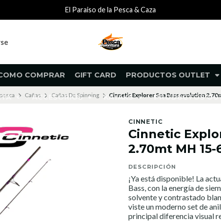
El Paraiso de la Pesca & Caza
rse
COMO COMPRAR
GIFT CARD
PRODUCTOS OUTLET
 pesca
Cañas
Cañas De Spinning
Cinnetic Explorer Sea Bass evolution 2.7
NTA
ACCESORIOS
KAYAKS
PRODUCTOS O
CINNETIC
Cinnetic Explo
2.70mt MH 15-6
DESCRIPCIÓN
¡Ya está disponible! La ac
Bass, con la energía de sie
solvente y contrastado bla
viste un moderno set de ani
principal diferencia visual r