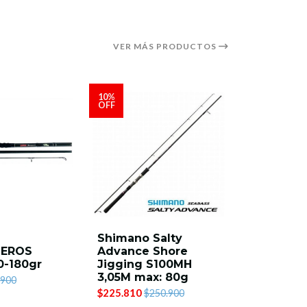
VER MÁS PRODUCTOS
10%
OFF
Shimano Salty
Majorcra
EROS
Advance Shore
SPX- 90
0-180gr
Jigging S100MH
bass 2.7
3,05M max: 80g
$122.900
.900
$225.810
$250.900