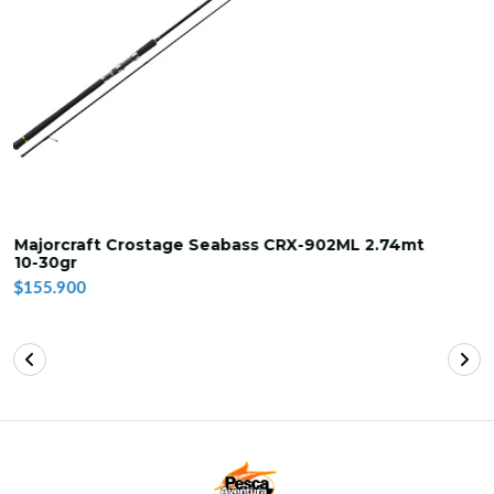
Majorcraft Solpara SPX-902SSJ Light Shore Jigging
2.74m (5-30gr)
$112.900