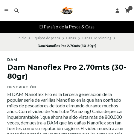
0
El Paraiso de la Pesca & Caza
Inicio
Equipos de pesca
Cañas
Cañas De Spinning
Dam Nanoflex Pro 2.70mts (30-80gr)
DAM
Dam Nanoflex Pro 2.70mts (30-
80gr)
DESCRIPCIÓN
El DAM Nanoflex Pro es la tercera generación de la
popular serie de varillas Nanoflex en la que han confiado
miles de pescadores de todo el mundo durante muchos
años. Con el video de YouTube “Amazing! Caña de pescar
inquebrantable “, que ahora ha sido vista más de 800,000
veces, demuestra a DAM que las cañas Nanoflex son tan
fuertes como su reputación sugiere. El video muestra a un
pescador parado en un montacargas que levanta una caja