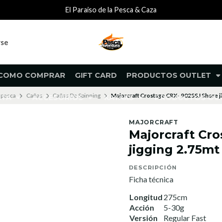
El Paraiso de la Pesca & Caza
rse
COMO COMPRAR
GIFT CARD
PRODUCTOS OUTLET
 pesca
Cañas
Cañas De Spinning
Majorcraft Crostage CRX- 902SSJ Shore j
NTA
ACCESORIOS
KAYAKS
PRODUCTOS O
MAJORCRAFT
Majorcraft Cr
jigging 2.75mt
DESCRIPCIÓN
Ficha técnica
Longitud
275cm
Acción
5-30g
Versión
Regular Fast