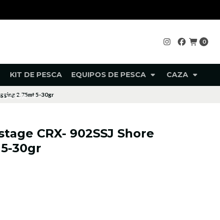
0
KIT DE PESCA
EQUIPOS DE PESCA
CAZA
igging 2.75mt 5-30gr
UTDOOR
ostage CRX- 902SSJ Shore
 5-30gr