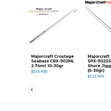
na SX-S-
Majorcraft Crostage
Majorcraft
t 10-
Seabass CRX-902ML
SPX-902SS
2.74mt 10-30gr
Shore Jig
(5-30gr)
$155.900
00
$112.900