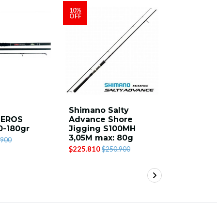
10%
OFF
Shimano Salty
Majorcra
EROS
Advance Shore
SPX- 90
0-180gr
Jigging S100MH
bass 2.7
3,05M max: 80g
$122.900
.900
$225.810
$250.900