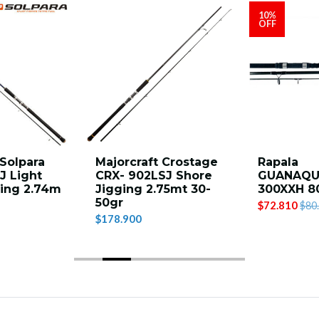
10%
OFF
 Solpara
Majorcraft Crostage
Rapala
J Light
CRX- 902LSJ Shore
GUANAQU
ging 2.74m
Jigging 2.75mt 30-
300XXH 8
50gr
$72.810
$80
$178.900