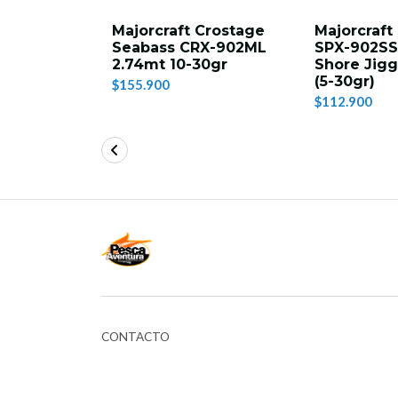
na SX-S-
Majorcraft Crostage
Majorcraft
t 10-
Seabass CRX-902ML
SPX-902SS
2.74mt 10-30gr
Shore Jig
(5-30gr)
$155.900
00
$112.900
CONTACTO