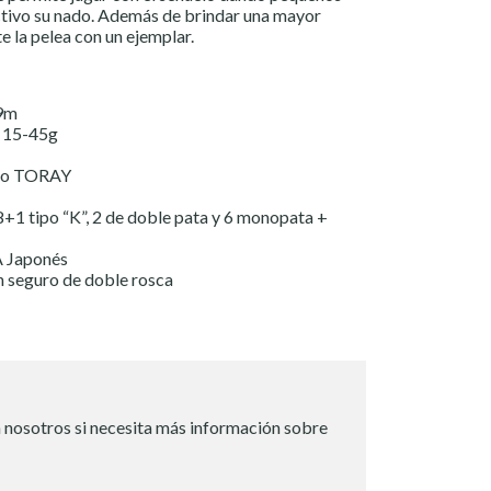
ctivo su nado. Además de brindar una mayor
e la pelea con un ejemplar.
79m
: 15-45g
ono TORAY
+1 tipo “K”, 2 de doble pata y 6 monopata +
 Japonés
n seguro de doble rosca
 nosotros si necesita más información sobre