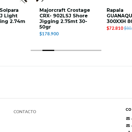
 Solpara
Majorcraft Crostage
Rapala
J Light
CRX- 902LSJ Shore
GUANAQU
ging 2.74m
Jigging 2.75mt 30-
300XXH 8
50gr
$72.810
$80
$178.900
CO
CONTACTO