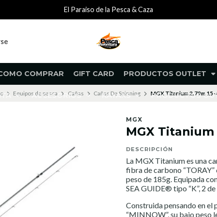
El Paraiso de la Pesca & Caza
rse
COMO COMPRAR
GIFT CARD
PRODUCTOS OUTLET
io
Equipos de pesca
Cañas
Cañas De Spinning
MGX Titanium 2.79m 15-
NTA
ACCESORIOS
KAYAKS
PRODUCTOS O
MGX
MGX Titanium 
DESCRIPCIÓN
La MGX Titanium es una cañ
fibra de carbono “TORAY” de
peso de 185g. Equipada con 
SEA GUIDE® tipo “K”, 2 de 
Construida pensando en el p
“MINNOW”, su bajo peso le