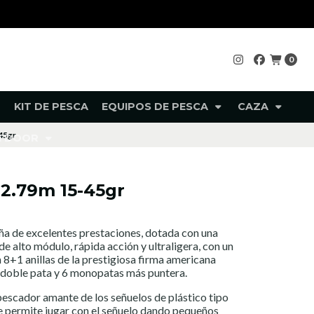
0
KIT DE PESCA
EQUIPOS DE PESCA
CAZA
45gr
UTDOOR
2.79m 15-45gr
a de excelentes prestaciones, dotada con una
 alto módulo, rápida acción y ultraligera, con un
8+1 anillas de la prestigiosa firma americana
doble pata y 6 monopatas más puntera.
escador amante de los señuelos de plástico tipo
 permite jugar con el señuelo dando pequeños