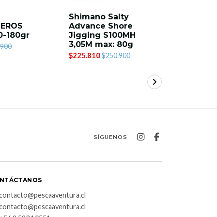
Shimano Salty
Majorcra
EROS
Advance Shore
SPX- 90
0-180gr
Jigging S100MH
bass 2.7
3,05M max: 80g
$122.900
.900
$225.810
$250.900
SÍGUENOS
NTÁCTANOS
contacto@pescaaventura.cl
contacto@pescaaventura.cl