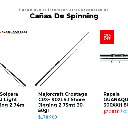
Puede que te interesen otros productos de
Cañas De Spinning
10%
OFF
 Solpara
Majorcraft Crostage
Rapala
J Light
CRX- 902LSJ Shore
GUANAQU
ging 2.74m
Jigging 2.75mt 30-
300XXH 8
50gr
$72.810
$80
$178.900