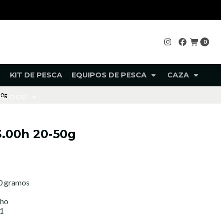
0
KIT DE PESCA
EQUIPOS DE PESCA
CAZA
50g
UTDOOR
3.00h 20-50g
50 gramos
cho
+1