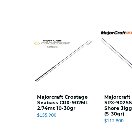
na SX-S-
Majorcraft Crostage
Majorcraft
t 10-
Seabass CRX-902ML
SPX-902SS
2.74mt 10-30gr
Shore Jig
(5-30gr)
$155.900
00
$112.900