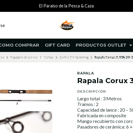
El Paraiso de la Pesca & Caza
rse
COMO COMPRAR
GIFT CARD
PRODUCTOS OUTLET
cio
Equipos de pesca
Cañas
Cañas De Spinning
Rapala Corux 3.00h 20-
NTA
ACCESORIOS
KAYAKS
PRODUCTOS O
RAPALA
Rapala Corux 
DESCRIPCIÓN
Largo total : 3 Metros
Tramos : 2
Capacidad de lance : 20 – 
Fabricada en composite
Mango recubierto con cor
Pasadores de cerámica: 6 