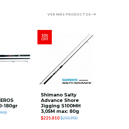
VER MÁS PRODUCTOS
10%
OFF
Shimano Salty
Majorcra
EROS
Advance Shore
SPX- 90
0-180gr
Jigging S100MH
bass 2.7
3,05M max: 80g
$122.900
.900
$225.810
$250.900