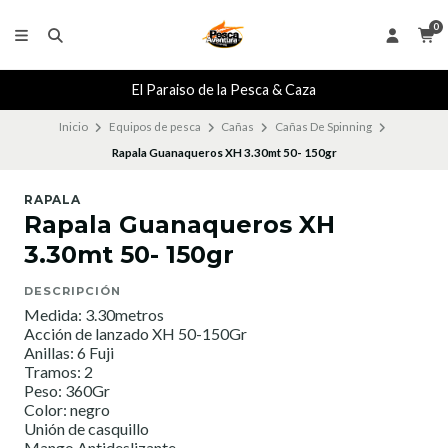
0
El Paraiso de la Pesca & Caza
Inicio
Equipos de pesca
Cañas
Cañas De Spinning
Rapala Guanaqueros XH 3.30mt 50- 150gr
RAPALA
Rapala Guanaqueros XH
3.30mt 50- 150gr
DESCRIPCIÓN
Medida: 3.30metros
Acción de lanzado XH 50-150Gr
Anillas: 6 Fuji
Tramos: 2
Peso: 360Gr
Color: negro
Unión de casquillo
Mango Antideslizante