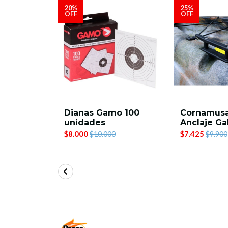
20%
25%
OFF
OFF
e Pesca
Dianas Gamo 100
Cornamus
unidades
Anclaje Ga
$8.000
$7.425
$10.000
$9.900