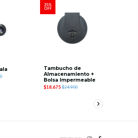
25%
25%
OFF
OFF
Tambucho de
Linea de
ala
Almacenamiento +
kayak (1
0
Bolsa Impermeable
$13.425
$1
$18.675
$24.900