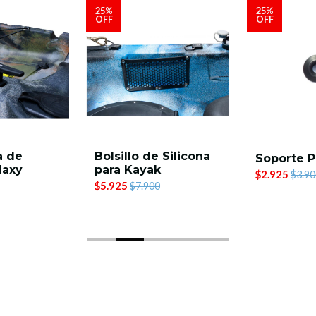
25%
25%
OFF
OFF
a de
Bolsillo de Silicona
Soporte P
laxy
para Kayak
$2.925
$3.90
$5.925
$7.900