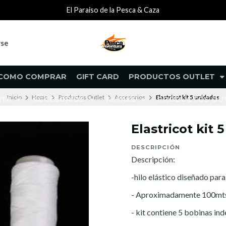
El Paraiso de la Pesca & Caza
rse
COMO COMPRAR
GIFT CARD
PRODUCTOS OUTLET
Inicio
Home
Productos Outlet
Accesorios
Elastricot kit 5 unidades
NTA
ACCESORIOS
KAYAKS
PRODUCTOS O
Elastricot kit 
DESCRIPCIÓN
Descripción:
-hilo elástico diseñado par
- Aproximadamente 100mts
- kit contiene 5 bobinas in