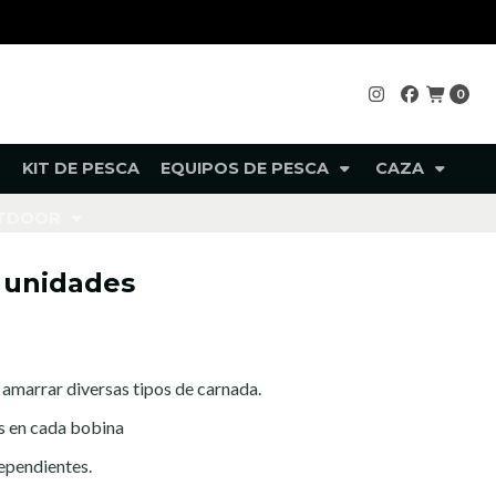
0
KIT DE PESCA
EQUIPOS DE PESCA
CAZA
UTDOOR
5 unidades
a amarrar diversas tipos de carnada.
 en cada bobina
dependientes.