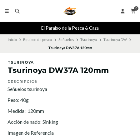
0
El Paraiso de la Pesca & Caza
Inicio
Equipos de pesca
Señuelos
Tsurinoya
Tsurinoya DW
Tsurinoya DW37A 120mm
TSURINOYA
Tsurinoya DW37A 120mm
DESCRIPCIÓN
Señuelos tsurinoya
Peso: 40g
Medida : 120mm
Acción de nado: Sinking
Imagen de Referencia