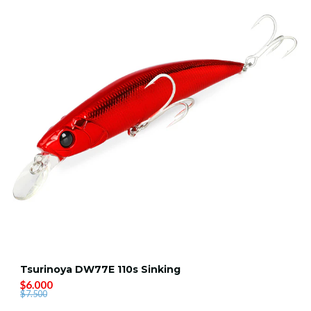
Tsurinoya DW77E 110s Sinking
$6.000
$7.500