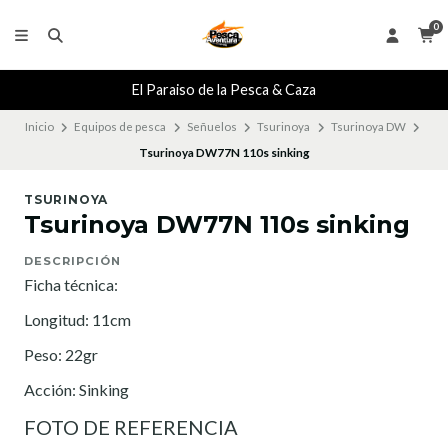
0
El Paraiso de la Pesca & Caza
Inicio
Equipos de pesca
Señuelos
Tsurinoya
Tsurinoya DW
Tsurinoya DW77N 110s sinking
TSURINOYA
Tsurinoya DW77N 110s sinking
DESCRIPCIÓN
Ficha técnica:
Longitud: 11cm
Peso: 22gr
Acción: Sinking
FOTO DE REFERENCIA