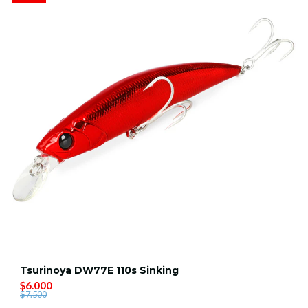
Tsurinoya DW77E 110s Sinking
$6.000
$7.500