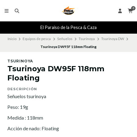
0
El Paraiso de la Pesca & Caza
Inicio
Equipos de pesca
Señuelos
Tsurinoya
Tsurinoya DW
Tsurinoya DW95F 118mm Floating
TSURINOYA
Tsurinoya DW95F 118mm
Floating
DESCRIPCIÓN
Señuelos tsurinoya
Peso: 19g
Medida : 118mm
Acción de nado: Floating