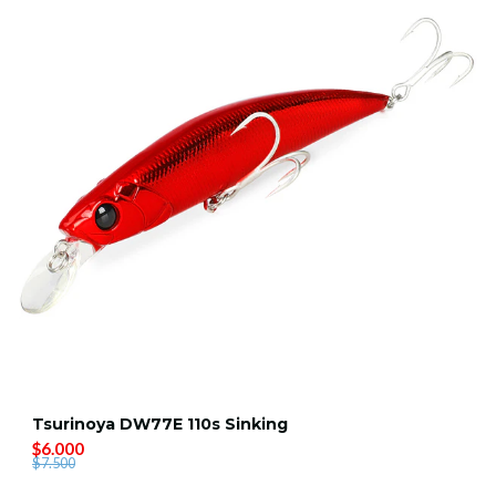
Tsurinoya DW77E 110s Sinking
$6.000
$7.500