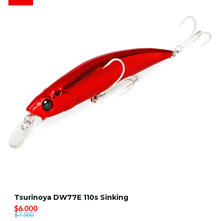
Tsurinoya DW77E 110s Sinking
$6.000
$7.500