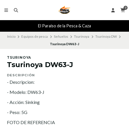
0
El Paraiso de la Pesca & Caza
Inicio
Equipos de pesca
Señuelos
Tsurinoya
Tsurinoya DW
Tsurinoya DW63-J
TSURINOYA
Tsurinoya DW63-J
DESCRIPCIÓN
- Descripcion:
- Modelo: DW63-J
- Acción: Sinking
- Peso: 5G
FOTO DE REFERENCIA