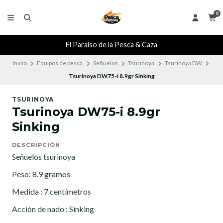
0
El Paraiso de la Pesca & Caza
Inicio
Equipos de pesca
Señuelos
Tsurinoya
Tsurinoya DW
Tsurinoya DW75-i 8.9gr Sinking
TSURINOYA
Tsurinoya DW75-i 8.9gr
Sinking
DESCRIPCIÓN
Señuelos tsurinoya
Peso: 8.9 gramos
Medida : 7 centímetros
Acción de nado : Sinking