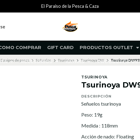
El Paraiso de la Pesca & Caza
rse
COMO COMPRAR
GIFT CARD
PRODUCTOS OUTLET
Equipos de pesca
Señuelos
Tsurinoya
Tsurinoya DW
Tsurinoya DW9
NTA
ACCESORIOS
KAYAKS
PRODUCTOS O
TSURINOYA
Tsurinoya DW
DESCRIPCIÓN
Señuelos tsurinoya
Peso: 19g
Medida : 118mm
Acción de nado: Floating