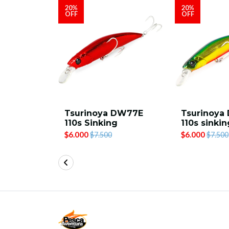
20%
20%
OFF
OFF
 DW77K
Tsurinoya DW77E
Tsurinoy
g
110s Sinking
110s sinkin
$6.000
$6.000
$7.500
$7.500