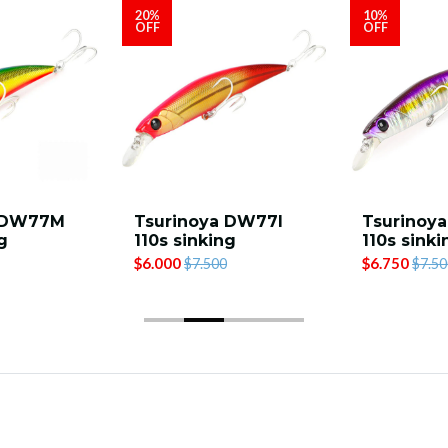
20%
10%
OFF
OFF
a DW77M
Tsurinoya DW77I
Tsurinoy
g
110s sinking
110s sinki
$6.000
$6.750
$7.500
$7.50