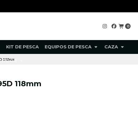
0
KIT DE PESCA
EQUIPOS DE PESCA
CAZA
5D 118mm
UTDOOR
95D 118mm