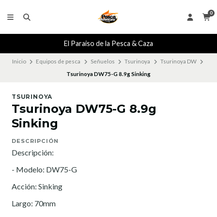
0
El Paraiso de la Pesca & Caza
Inicio
Equipos de pesca
Señuelos
Tsurinoya
Tsurinoya DW
Tsurinoya DW75-G 8.9g Sinking
TSURINOYA
Tsurinoya DW75-G 8.9g
Sinking
DESCRIPCIÓN
Descripción:
- Modelo: DW75-G
Acción: Sinking
Largo: 70mm